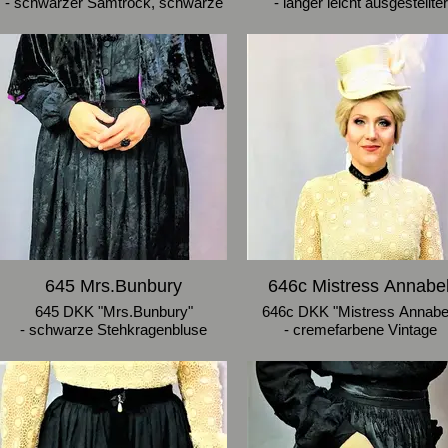
- schwarzer Samtrock, schwarze
- langer leicht ausgestellter
Bluse mit graubrauner patinierter
schwarzer Vintage-Samtrock 
Borte an Stehkragen und
Bund aus grau-brauner Bort
Manschetten, schmaler schwarzer
(patiniert)
Mantel mit Spitzenkragen, Gürtel
- Vintage Kurzmantel aus
mit Paillettenborte
langfloorigem schwarzen Sa
- Größe 32-34
(braun/rosa gemustertes
Innenfutter)
- auf Wunsch mit cremefarbe
Vintage Klöppelspitzen-Bluse 
ungefütterten Ärmeln (siehe 
DKK) zu mieten
- Größe 38-40
645 Mrs.Bunbury
646c Mistress Annabel
645 DKK "Mrs.Bunbury"
646c DKK "Mistress Annabel
- schwarze Stehkragenbluse
- cremefarbene Vintage
(siehe 645a)
Klöppelspitzen-Bluse mit
- schwarzer Baumwoll-Jaquard-
ungefütterten Ärmeln (siehe 
Rock (Vintage)
DO)
- Pelerine aus schwarzem Samt
- schwarzer Volant-Stufenrock
mit fuchsiafarbenem Seidenfutter
Samtbund (Schleife und Bros
- Größe 38
vorn)