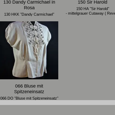
130 Dandy Carmichael in
150 Sir Harold
Rosa
150 HA "Sir Harold"
- mittelgrauer Cutaway ( Rev
130 HKK "Dandy Carmichael"
aus Satin) mit passender Ho
- rosa Anzug (Jacket mit fixiertem
- Größe 50
Hemd-Weste-Einsatz)
- Größe 48-50
066 Bluse mit
Spitzeneinsatz
066 DO "Bluse mit Spitzeneinsatz"
- 30er Jahre Vintage Bluse mit
angeschnittenem Arm,
Spitzeneinsatz an Kragen und