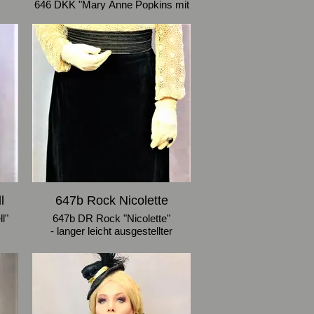
646 DKK "Mary Anne Popkins mit
mit
Pelerine"
e
- cremefarbene Vintage
Klöppelspitzen-Bluse mit
ungefütterten Ärmeln
mt
- schwarzer Volant-Stufenrock mit
Samtbund (Schleife und Brosche
vorn)
ner
- schwarze halblange
mit
Jahrhundertwende-Pelerine mit
646
bortenverziertem Stehkragen aus
Schurwolle mit ausgebesserten
Spitzen-Einsätzen
- Größe 38-40
l
647b Rock Nicolette
l"
647b DR Rock "Nicolette"
- langer leicht ausgestellter
schwarzer Vintage-Samtrock mit
646b
Bund aus grau-brauner Borte
(patiniert)
 mit
- Größe 38-40
che