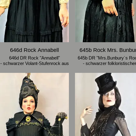
- schwarze halblange
Jahrhundertwende-Pelerine m
bortenverziertem Stehkragen
Schurwolle mit ausgebesser
Spitzen-Einsätzen
- Größe 38-40
646d Rock Annabell
645b Rock Mrs. Bunbu
646d DR Rock "Annabell"
645b DR "Mrs.Bunbury´s Ro
- schwarzer Volant-Stufenrock aus
- schwarzer folkloristische
Baumwolle mit Samtbund
Vintage Jaquard-Rock
(Schleife und Brosche vorn)
- Größe 38-40
- Größe 38