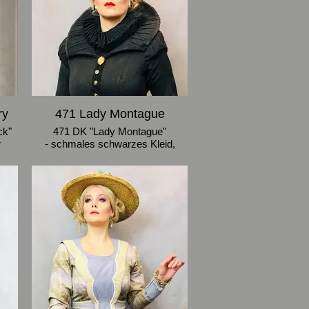
it
 aus
ten
ry
471 Lady Montague
ck"
471 DK "Lady Montague"
r
- schmales schwarzes Kleid,
lange Knopfreihe vorn, kleine
Halskrause, großer Unterkragen
- Größe 40