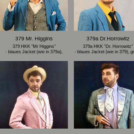
379 Mr. Higgins
379a Dr.Horrowitz
379 HKK "Mr Higgins"
379a HKK "Dr. Horrowitz"
- blaues Jacket (wie in 379a),
- blaues Jacket (wie in 379), g
schwarz-weißkarierte Weste
Anzughose und graue Weste 
(Gegrauchsspuren), kleinkarierte
Nadelstreifen
Hose (Gebrauchsspuren)
- Größe 46
- Größe 46
- blaue Mütze (Größe 58)