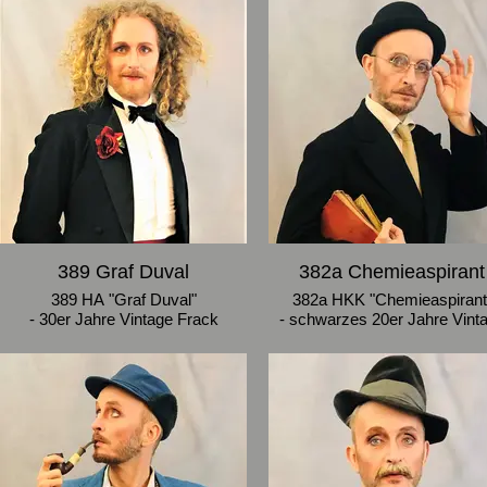
Jahrhundertwendestil
und Spitze, dazugehöriger
- Größe 36-38
Corsagengürtel und Schleifen
- Größe 38-40
389 Graf Duval
382a Chemieaspirant
389 HA "Graf Duval"
382a HKK "Chemieaspirant
- 30er Jahre Vintage Frack
- schwarzes 20er Jahre Vint
- Jahrhundertwende Vintage Hose
Jacket mit breiten Revers, we
aus Wollstoff
Hose (wie 382)
- Hose Größe 106, Frack Größe
- Größe 46
106/52