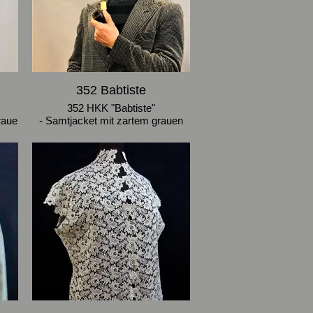
352 Babtiste
352 HKK "Babtiste"
raue
- Samtjacket mit zartem grauen
mit
Karomuster, Rollkragenpulli mit
anthrazit/schwarzen Blockstreifen,
- Schurwoll-Hose mit
gelb/schwarzem
Hahnentrittmuster
- Ballonmütze aus dem Hosenstoff
(Größe 58)