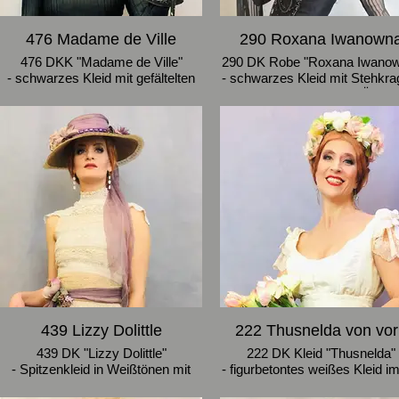
476 Madame de Ville
290 Roxana Iwanown
476 DKK "Madame de Ville"
290 DK Robe "Roxana Iwano
- schwarzes Kleid mit gefältelten
- schwarzes Kleid mit Stehkra
Details im Schulter- und hinteren
transparenten langen Ärmel
Rockbereich, Rosenborte und
Drapierungen und kleiner
sonnenförmiger Brosche verziert,
Schleppe im Gothikstil
Gürtel aus Rosenborte,
- Größe 36-38
Stehkragen, Stulpenhandschuhe
- hoher Kopfputz mit Feder und
Posamente (Größe 58-60)
- Größe 38-40
439 Lizzy Dolittle
222 Thusnelda von v
439 DK "Lizzy Dolittle"
222 DK Kleid "Thusnelda"
- Spitzenkleid in Weißtönen mit
- figurbetontes weißes Kleid im 
Stehkragen im
der Belle Epoque aus Taft, Se