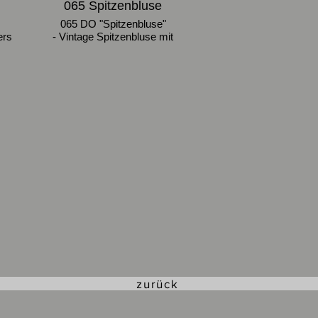
065 Spitzenbluse
065 DO "Spitzenbluse"
ers
- Vintage Spitzenbluse mit
se
angeschnittenem Arm,
Glasknöpfe
- Größe 40-44
zurück