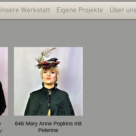
Unsere Werkstatt
Eigene Projekte
Über un
e
646 Mary Anne Popkins mit
Pelerine
e"