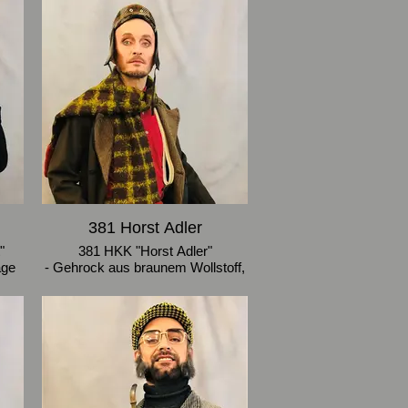
und Spitze, dazugehöriger
band
Corsagengürtel und Schleifenband
- Größe 38-40
381 Horst Adler
"
381 HKK "Horst Adler"
age
- Gehrock aus braunem Wollstoff,
iße
gestreifte Wollhose mit
Hosenträgern, gelbkarierter
brauner Wollschal mit roten Enden
- Gehrock Größe 48, Hose 46-48
- braunkarierte Mütze (Größe 58)