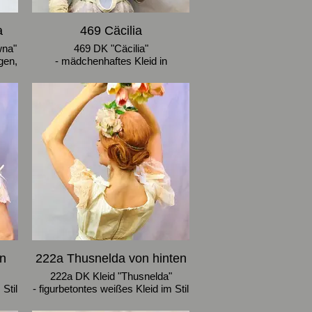
a
469 Cäcilia
wna"
469 DK "Cäcilia"
gen,
- mädchenhaftes Kleid in
n,
Fliedertönen, Kragen in Form
eines Brustlatzes wird mit Gürtel
gehalten
• Größe 38-40
orn
222a Thusnelda von hinten
222a DK Kleid "Thusnelda"
Stil
- figurbetontes weißes Kleid im Stil
ide
der Belle Epoque aus Taft, Seide